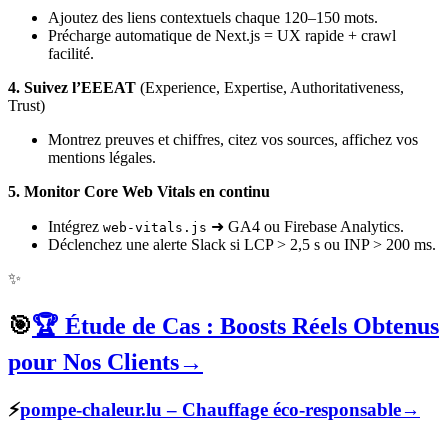
Ajoutez des liens contextuels chaque 120–150 mots.
Précharge automatique de Next.js = UX rapide + crawl
facilité.
4. Suivez l’EEEAT
(Experience, Expertise, Authoritativeness,
Trust)
Montrez preuves et chiffres, citez vos sources, affichez vos
mentions légales.
5. Monitor Core Web Vitals en continu
Intégrez
➜ GA4 ou Firebase Analytics.
web-vitals.js
Déclenchez une alerte Slack si LCP > 2,5 s ou INP > 200 ms.
✨
🎯
🏆 Étude de Cas : Boosts Réels Obtenus
pour Nos Clients
→
⚡
pompe-chaleur.lu
– Chauffage éco-responsable
→