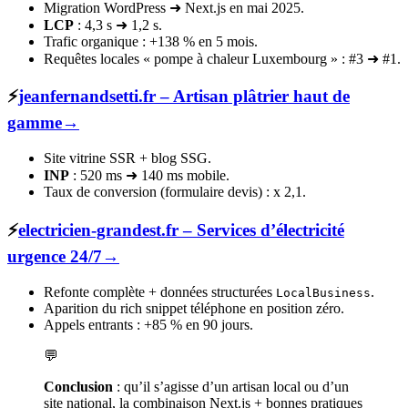
Migration WordPress ➜ Next.js en mai 2025.
LCP
: 4,3 s ➜ 1,2 s.
Trafic organique : +138 % en 5 mois.
Requêtes locales « pompe à chaleur Luxembourg » : #3 ➜ #1.
⚡
jeanfernandsetti.fr
– Artisan plâtrier haut de
gamme
→
Site vitrine SSR + blog SSG.
INP
: 520 ms ➜ 140 ms mobile.
Taux de conversion (formulaire devis) : x 2,1.
⚡
electricien-grandest.fr
– Services d’électricité
urgence 24/7
→
Refonte complète + données structurées
.
LocalBusiness
Aparition du rich snippet téléphone en position zéro.
Appels entrants : +85 % en 90 jours.
💬
Conclusion
: qu’il s’agisse d’un artisan local ou d’un
site national, la combinaison Next.js + bonnes pratiques