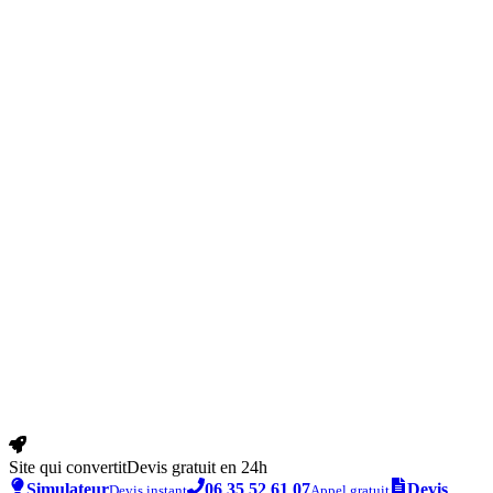
Site qui convertit
Devis gratuit en 24h
Simulateur
06 35 52 61 07
Devis
Devis instant
Appel gratuit