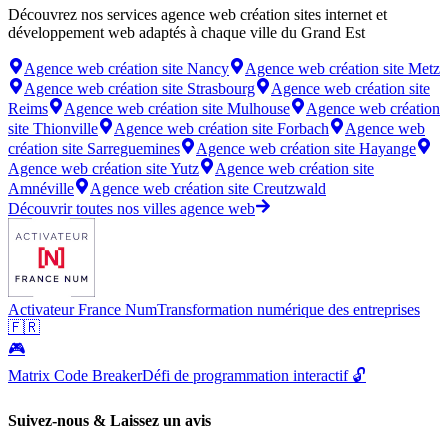
Découvrez nos services agence web création sites internet et
développement web adaptés à chaque ville du Grand Est
Agence web création site
Nancy
Agence web création site
Metz
Agence web création site
Strasbourg
Agence web création site
Reims
Agence web création site
Mulhouse
Agence web création
site
Thionville
Agence web création site
Forbach
Agence web
création site
Sarreguemines
Agence web création site
Hayange
Agence web création site
Yutz
Agence web création site
Amnéville
Agence web création site
Creutzwald
Découvrir toutes nos villes agence web
Activateur France Num
Transformation numérique des entreprises
🇫🇷
🎮
Matrix Code Breaker
Défi de programmation interactif 🔓
Suivez-nous & Laissez un avis