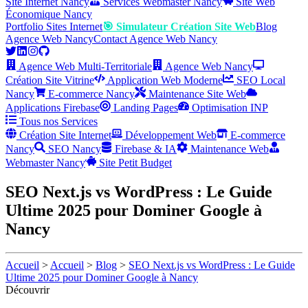
Site Internet Nancy
Services Webmaster Nancy
Site Web
Économique Nancy
Portfolio Sites Internet
🎯 Simulateur Création Site Web
Blog
Agence Web Nancy
Contact Agence Web Nancy
Agence Web Multi-Territoriale
Agence Web Nancy
Création Site Vitrine
Application Web Moderne
SEO Local
Nancy
E-commerce Nancy
Maintenance Site Web
Applications Firebase
Landing Pages
Optimisation INP
Tous nos Services
Création Site Internet
Développement Web
E-commerce
Nancy
SEO Nancy
Firebase & IA
Maintenance Web
Webmaster Nancy
Site Petit Budget
SEO Next.js vs WordPress : Le Guide
Ultime 2025 pour Dominer Google à
Nancy
Accueil
>
Accueil
>
Blog
>
SEO Next.js vs WordPress : Le Guide
Ultime 2025 pour Dominer Google à Nancy
Découvrir