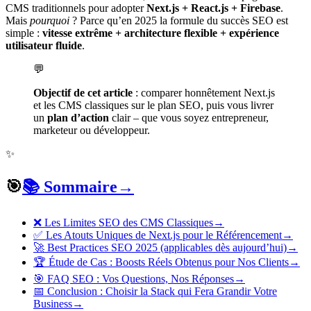
CMS traditionnels pour adopter
Next.js + React.js + Firebase
.
Mais
pourquoi
? Parce qu’en 2025 la formule du succès SEO est
simple :
vitesse extrême + architecture flexible + expérience
utilisateur fluide
.
💬
Objectif de cet article
: comparer honnêtement Next.js
et les CMS classiques sur le plan SEO, puis vous livrer
un
plan d’action
clair – que vous soyez entrepreneur,
marketeur ou développeur.
✨
🎯
📚 Sommaire
→
❌ Les Limites SEO des CMS Classiques
→
✅ Les Atouts Uniques de Next.js pour le Référencement
→
🚀 Best Practices SEO 2025 (applicables dès aujourd’hui)
→
🏆 Étude de Cas : Boosts Réels Obtenus pour Nos Clients
→
🎯 FAQ SEO : Vos Questions, Nos Réponses
→
📅 Conclusion : Choisir la Stack qui Fera Grandir Votre
Business
→