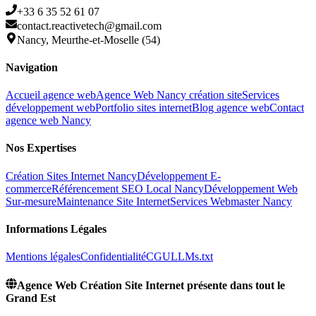
+33 6 35 52 61 07
contact.reactivetech@gmail.com
Nancy, Meurthe-et-Moselle (54)
Navigation
Accueil agence web
Agence Web Nancy création site
Services
développement web
Portfolio sites internet
Blog agence web
Contact
agence web Nancy
Nos Expertises
Création Sites Internet Nancy
Développement E-
commerce
Référencement SEO Local Nancy
Développement Web
Sur-mesure
Maintenance Site Internet
Services Webmaster Nancy
Informations Légales
Mentions légales
Confidentialité
CGU
LLMs.txt
Agence Web Création Site Internet présente dans tout le
Grand Est