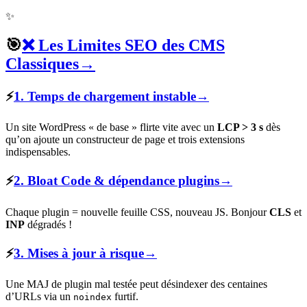
✨
🎯
❌ Les Limites SEO des CMS
Classiques
→
⚡
1. Temps de chargement instable
→
Un site WordPress « de base » flirte vite avec un
LCP > 3 s
dès
qu’on ajoute un constructeur de page et trois extensions
indispensables.
⚡
2. Bloat Code & dépendance plugins
→
Chaque plugin = nouvelle feuille CSS, nouveau JS. Bonjour
CLS
et
INP
dégradés !
⚡
3. Mises à jour à risque
→
Une MAJ de plugin mal testée peut désindexer des centaines
d’URLs via un
furtif.
noindex