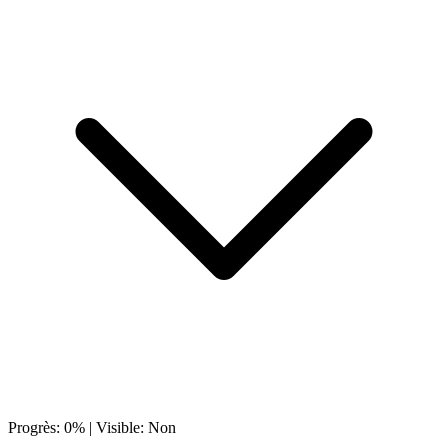
Progrès:
0
% | Visible:
Non