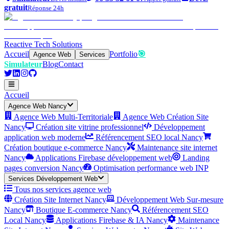
gratuit
Réponse 24h
Reactive Tech Solutions
Accueil
Portfolio
🎯
Agence Web
Services
Simulateur
Blog
Contact
Accueil
Agence Web Nancy
Agence Web Multi-Territoriale
Agence Web Création Site
Nancy
Création site vitrine professionnel
Développement
application web moderne
Référencement SEO local Nancy
Création boutique e-commerce Nancy
Maintenance site internet
Nancy
Applications Firebase développement web
Landing
pages conversion Nancy
Optimisation performance web INP
Services Développement Web
Tous nos services agence web
Création Site Internet Nancy
Développement Web Sur-mesure
Nancy
Boutique E-commerce Nancy
Référencement SEO
Local Nancy
Applications Firebase & IA Nancy
Maintenance