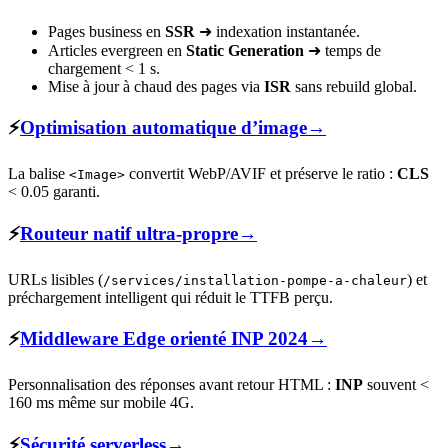
Pages business en
SSR
➜ indexation instantanée.
Articles evergreen en
Static Generation
➜ temps de
chargement < 1 s.
Mise à jour à chaud des pages via
ISR
sans rebuild global.
⚡
Optimisation automatique d’image
→
La balise
convertit WebP/AVIF et préserve le ratio :
CLS
<Image>
< 0.05 garanti.
⚡
Routeur natif ultra-propre
→
URLs lisibles (
) et
/services/installation-pompe-a-chaleur
préchargement intelligent qui réduit le TTFB perçu.
⚡
Middleware Edge orienté INP 2024
→
Personnalisation des réponses avant retour HTML :
INP
souvent <
160 ms même sur mobile 4G.
⚡
Sécurité serverless
→