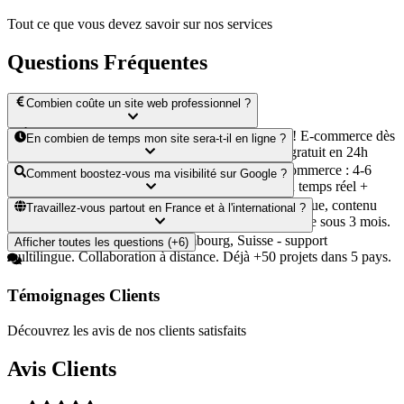
Tout ce que vous devez savoir sur nos services
Questions Fréquentes
Combien coûte un site web professionnel ?
**À partir de 490€** pour un site vitrine complet ! E-commerce dès
En combien de temps mon site sera-t-il en ligne ?
1200€, applications sur mesure dès 4500€. Devis gratuit en 24h
avec simulateur intelligent inclus.
**Ultra-rapide !** Site vitrine : 2-3 semaines. E-commerce : 4-6
Comment boostez-vous ma visibilité sur Google ?
semaines. App complexe : 6-12 semaines. Suivi en temps réel +
aperçus à chaque étape.
**SEO intégré dès le départ !** Optimisation technique, contenu
Travaillez-vous partout en France et à l'international ?
ciblé, référencement local. +30% de trafic en moyenne sous 3 mois.
Suivi mensuel inclus.
**Oui, 100% !** France, Luxembourg, Suisse - support
Afficher toutes les questions (+6)
multilingue. Collaboration à distance. Déjà +50 projets dans 5 pays.
Témoignages Clients
Découvrez les avis de nos clients satisfaits
Avis Clients