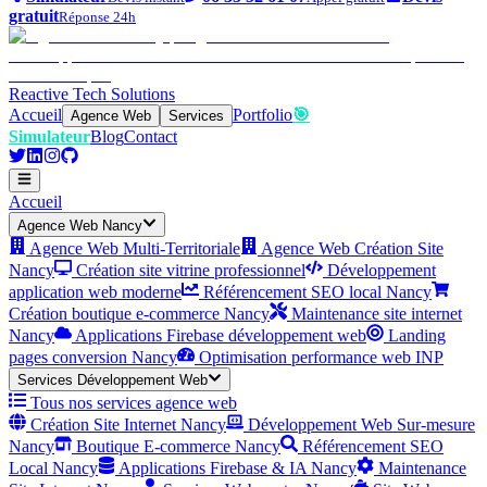
gratuit
Réponse 24h
Reactive Tech Solutions
Accueil
Portfolio
🎯
Agence Web
Services
Simulateur
Blog
Contact
Accueil
Agence Web Nancy
Agence Web Multi-Territoriale
Agence Web Création Site
Nancy
Création site vitrine professionnel
Développement
application web moderne
Référencement SEO local Nancy
Création boutique e-commerce Nancy
Maintenance site internet
Nancy
Applications Firebase développement web
Landing
pages conversion Nancy
Optimisation performance web INP
Services Développement Web
Tous nos services agence web
Création Site Internet Nancy
Développement Web Sur-mesure
Nancy
Boutique E-commerce Nancy
Référencement SEO
Local Nancy
Applications Firebase & IA Nancy
Maintenance