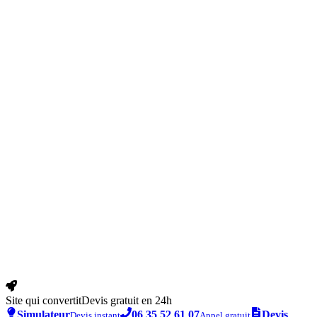
Site qui convertit
Devis gratuit en 24h
Simulateur
06 35 52 61 07
Devis
Devis instant
Appel gratuit