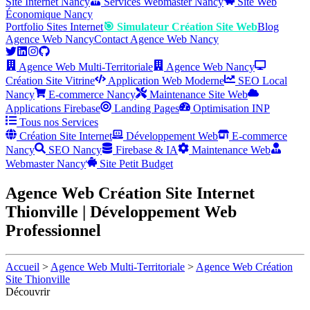
Site Internet Nancy
Services Webmaster Nancy
Site Web
Économique Nancy
Portfolio Sites Internet
🎯 Simulateur Création Site Web
Blog
Agence Web Nancy
Contact Agence Web Nancy
Agence Web Multi-Territoriale
Agence Web Nancy
Création Site Vitrine
Application Web Moderne
SEO Local
Nancy
E-commerce Nancy
Maintenance Site Web
Applications Firebase
Landing Pages
Optimisation INP
Tous nos Services
Création Site Internet
Développement Web
E-commerce
Nancy
SEO Nancy
Firebase & IA
Maintenance Web
Webmaster Nancy
Site Petit Budget
Agence Web Création Site Internet
Thionville | Développement Web
Professionnel
Accueil
>
Agence Web Multi-Territoriale
>
Agence Web Création
Site Thionville
Découvrir