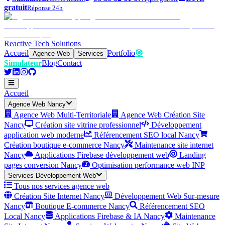
gratuit
Réponse 24h
Reactive Tech Solutions
Accueil
Portfolio
🎯
Agence Web
Services
Simulateur
Blog
Contact
Accueil
Agence Web Nancy
Agence Web Multi-Territoriale
Agence Web Création Site
Nancy
Création site vitrine professionnel
Développement
application web moderne
Référencement SEO local Nancy
Création boutique e-commerce Nancy
Maintenance site internet
Nancy
Applications Firebase développement web
Landing
pages conversion Nancy
Optimisation performance web INP
Services Développement Web
Tous nos services agence web
Création Site Internet Nancy
Développement Web Sur-mesure
Nancy
Boutique E-commerce Nancy
Référencement SEO
Local Nancy
Applications Firebase & IA Nancy
Maintenance