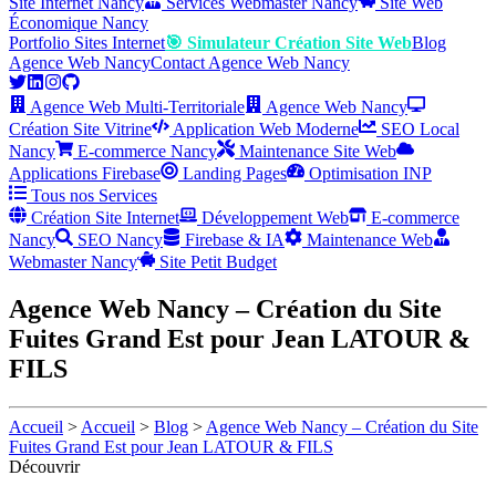
Site Internet Nancy
Services Webmaster Nancy
Site Web
Économique Nancy
Portfolio Sites Internet
🎯 Simulateur Création Site Web
Blog
Agence Web Nancy
Contact Agence Web Nancy
Agence Web Multi-Territoriale
Agence Web Nancy
Création Site Vitrine
Application Web Moderne
SEO Local
Nancy
E-commerce Nancy
Maintenance Site Web
Applications Firebase
Landing Pages
Optimisation INP
Tous nos Services
Création Site Internet
Développement Web
E-commerce
Nancy
SEO Nancy
Firebase & IA
Maintenance Web
Webmaster Nancy
Site Petit Budget
Agence Web Nancy – Création du Site
Fuites Grand Est pour Jean LATOUR &
FILS
Accueil
>
Accueil
>
Blog
>
Agence Web Nancy – Création du Site
Fuites Grand Est pour Jean LATOUR & FILS
Découvrir