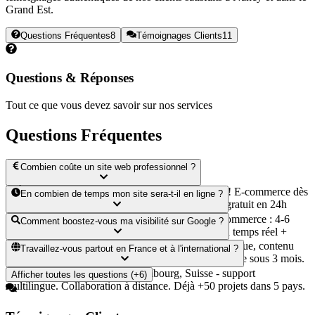
Grand Est.
Questions Fréquentes
8
Témoignages Clients
11
Questions & Réponses
Tout ce que vous devez savoir sur nos services
Questions Fréquentes
Combien coûte un site web professionnel ?
**À partir de 490€** pour un site vitrine complet ! E-commerce dès
En combien de temps mon site sera-t-il en ligne ?
1200€, applications sur mesure dès 4500€. Devis gratuit en 24h
avec simulateur intelligent inclus.
**Ultra-rapide !** Site vitrine : 2-3 semaines. E-commerce : 4-6
Comment boostez-vous ma visibilité sur Google ?
semaines. App complexe : 6-12 semaines. Suivi en temps réel +
aperçus à chaque étape.
**SEO intégré dès le départ !** Optimisation technique, contenu
Travaillez-vous partout en France et à l'international ?
ciblé, référencement local. +30% de trafic en moyenne sous 3 mois.
Suivi mensuel inclus.
**Oui, 100% !** France, Luxembourg, Suisse - support
Afficher toutes les questions (+6)
multilingue. Collaboration à distance. Déjà +50 projets dans 5 pays.