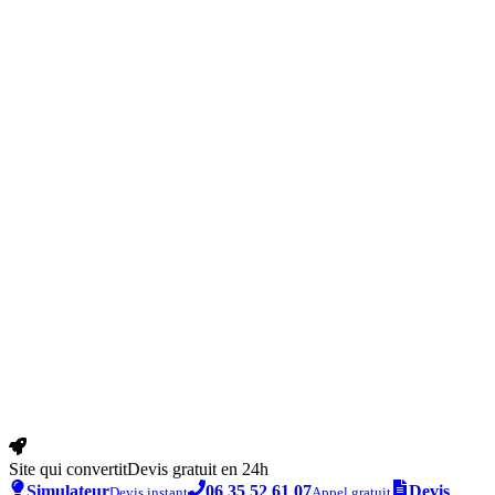
Site qui convertit
Devis gratuit en 24h
Simulateur
06 35 52 61 07
Devis
Devis instant
Appel gratuit