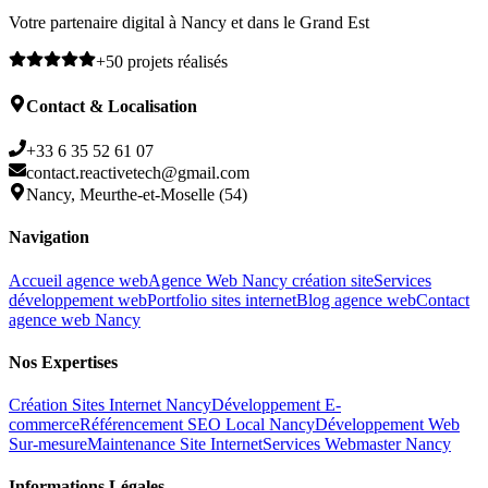
Votre partenaire digital à Nancy et dans le Grand Est
+50 projets réalisés
Contact & Localisation
+33 6 35 52 61 07
contact.reactivetech@gmail.com
Nancy, Meurthe-et-Moselle (54)
Navigation
Accueil agence web
Agence Web Nancy création site
Services
développement web
Portfolio sites internet
Blog agence web
Contact
agence web Nancy
Nos Expertises
Création Sites Internet Nancy
Développement E-
commerce
Référencement SEO Local Nancy
Développement Web
Sur-mesure
Maintenance Site Internet
Services Webmaster Nancy
Informations Légales