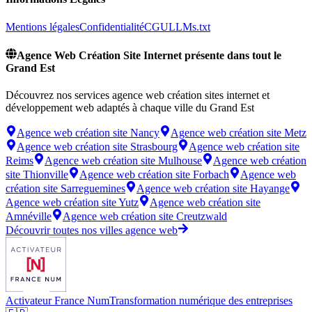
Mentions légales
Confidentialité
CGU
LLMs.txt
Agence Web Création Site Internet présente dans tout le
Grand Est
Découvrez nos services agence web création sites internet et
développement web adaptés à chaque ville du Grand Est
Agence web création site
Nancy
Agence web création site
Metz
Agence web création site
Strasbourg
Agence web création site
Reims
Agence web création site
Mulhouse
Agence web création
site
Thionville
Agence web création site
Forbach
Agence web
création site
Sarreguemines
Agence web création site
Hayange
Agence web création site
Yutz
Agence web création site
Amnéville
Agence web création site
Creutzwald
Découvrir toutes nos villes agence web
Activateur France Num
Transformation numérique des entreprises