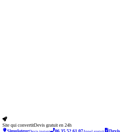
Site qui convertit
Devis gratuit en 24h
Simulateur
06 35 52 61 07
Devis
Devis instant
Appel gratuit