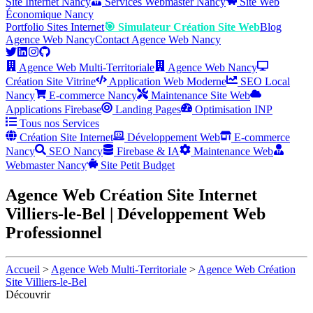
Site Internet Nancy
Services Webmaster Nancy
Site Web
Économique Nancy
Portfolio Sites Internet
🎯 Simulateur Création Site Web
Blog
Agence Web Nancy
Contact Agence Web Nancy
Agence Web Multi-Territoriale
Agence Web Nancy
Création Site Vitrine
Application Web Moderne
SEO Local
Nancy
E-commerce Nancy
Maintenance Site Web
Applications Firebase
Landing Pages
Optimisation INP
Tous nos Services
Création Site Internet
Développement Web
E-commerce
Nancy
SEO Nancy
Firebase & IA
Maintenance Web
Webmaster Nancy
Site Petit Budget
Agence Web Création Site Internet
Villiers-le-Bel | Développement Web
Professionnel
Accueil
>
Agence Web Multi-Territoriale
>
Agence Web Création
Site Villiers-le-Bel
Découvrir