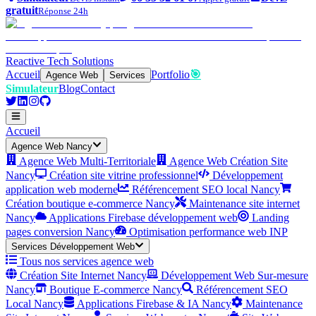
gratuit
Réponse 24h
Reactive Tech Solutions
Accueil
Portfolio
🎯
Agence Web
Services
Simulateur
Blog
Contact
Accueil
Agence Web Nancy
Agence Web Multi-Territoriale
Agence Web Création Site
Nancy
Création site vitrine professionnel
Développement
application web moderne
Référencement SEO local Nancy
Création boutique e-commerce Nancy
Maintenance site internet
Nancy
Applications Firebase développement web
Landing
pages conversion Nancy
Optimisation performance web INP
Services Développement Web
Tous nos services agence web
Création Site Internet Nancy
Développement Web Sur-mesure
Nancy
Boutique E-commerce Nancy
Référencement SEO
Local Nancy
Applications Firebase & IA Nancy
Maintenance