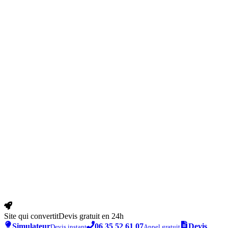
Site qui convertit
Devis gratuit en 24h
Simulateur
06 35 52 61 07
Devis
Devis instant
Appel gratuit