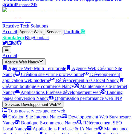
gratuit
Réponse 24h
Reactive Tech Solutions
Accueil
Portfolio
🎯
Agence Web
Services
Simulateur
Blog
Contact
Accueil
Agence Web Nancy
Agence Web Multi-Territoriale
Agence Web Création Site
Nancy
Création site vitrine professionnel
Développement
application web moderne
Référencement SEO local Nancy
Création boutique e-commerce Nancy
Maintenance site internet
Nancy
Applications Firebase développement web
Landing
pages conversion Nancy
Optimisation performance web INP
Services Développement Web
Tous nos services agence web
Création Site Internet Nancy
Développement Web Sur-mesure
Nancy
Boutique E-commerce Nancy
Référencement SEO
Local Nancy
Applications Firebase & IA Nancy
Maintenance