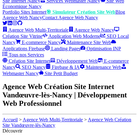
Site Internet Nancy
Services Webmaster Nancy
Site Web
Économique Nancy
Portfolio Sites Internet
🎯 Simulateur Création Site Web
Blog
Agence Web Nancy
Contact Agence Web Nancy
Agence Web Multi-Territoriale
Agence Web Nancy
Création Site Vitrine
Application Web Moderne
SEO Local
Nancy
E-commerce Nancy
Maintenance Site Web
Applications Firebase
Landing Pages
Optimisation INP
Tous nos Services
Création Site Internet
Développement Web
E-commerce
Nancy
SEO Nancy
Firebase & IA
Maintenance Web
Webmaster Nancy
Site Petit Budget
Agence Web Création Site Internet
Vandœuvre-lès-Nancy | Développement
Web Professionnel
Accueil
>
Agence Web Multi-Territoriale
>
Agence Web Création
Site Vandœuvre-lès-Nancy
Découvrir