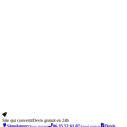
Site qui convertit
Devis gratuit en 24h
Simulateur
06 35 52 61 07
Devis
Devis instant
Appel gratuit