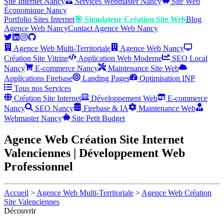
Site Internet Nancy
Services Webmaster Nancy
Site Web
Économique Nancy
Portfolio Sites Internet
🎯 Simulateur Création Site Web
Blog
Agence Web Nancy
Contact Agence Web Nancy
Agence Web Multi-Territoriale
Agence Web Nancy
Création Site Vitrine
Application Web Moderne
SEO Local
Nancy
E-commerce Nancy
Maintenance Site Web
Applications Firebase
Landing Pages
Optimisation INP
Tous nos Services
Création Site Internet
Développement Web
E-commerce
Nancy
SEO Nancy
Firebase & IA
Maintenance Web
Webmaster Nancy
Site Petit Budget
Agence Web Création Site Internet
Valenciennes | Développement Web
Professionnel
Accueil
>
Agence Web Multi-Territoriale
>
Agence Web Création
Site Valenciennes
Découvrir