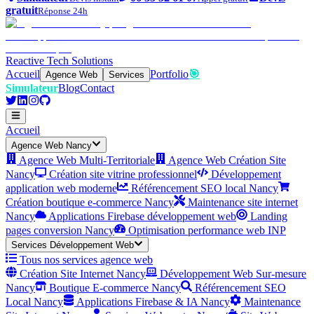
gratuit
Réponse 24h
Reactive Tech Solutions
Accueil
Portfolio
🎯
Agence Web
Services
Simulateur
Blog
Contact
Accueil
Agence Web Nancy
Agence Web Multi-Territoriale
Agence Web Création Site
Nancy
Création site vitrine professionnel
Développement
application web moderne
Référencement SEO local Nancy
Création boutique e-commerce Nancy
Maintenance site internet
Nancy
Applications Firebase développement web
Landing
pages conversion Nancy
Optimisation performance web INP
Services Développement Web
Tous nos services agence web
Création Site Internet Nancy
Développement Web Sur-mesure
Nancy
Boutique E-commerce Nancy
Référencement SEO
Local Nancy
Applications Firebase & IA Nancy
Maintenance