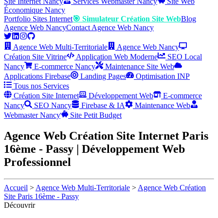
Site Internet Nancy
Services Webmaster Nancy
Site Web
Économique Nancy
Portfolio Sites Internet
🎯 Simulateur Création Site Web
Blog
Agence Web Nancy
Contact Agence Web Nancy
Agence Web Multi-Territoriale
Agence Web Nancy
Création Site Vitrine
Application Web Moderne
SEO Local
Nancy
E-commerce Nancy
Maintenance Site Web
Applications Firebase
Landing Pages
Optimisation INP
Tous nos Services
Création Site Internet
Développement Web
E-commerce
Nancy
SEO Nancy
Firebase & IA
Maintenance Web
Webmaster Nancy
Site Petit Budget
Agence Web Création Site Internet Paris
16ème - Passy | Développement Web
Professionnel
Accueil
>
Agence Web Multi-Territoriale
>
Agence Web Création
Site Paris 16ème - Passy
Découvrir