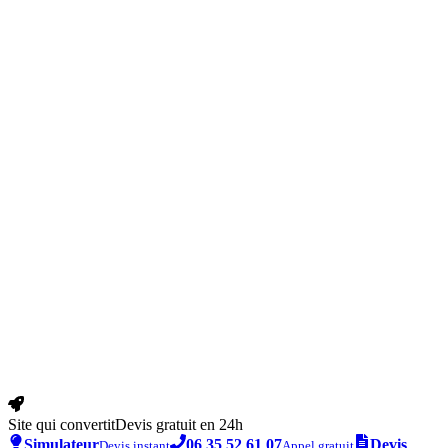
Site qui convertit
Devis gratuit en 24h
Simulateur
06 35 52 61 07
Devis
Devis instant
Appel gratuit