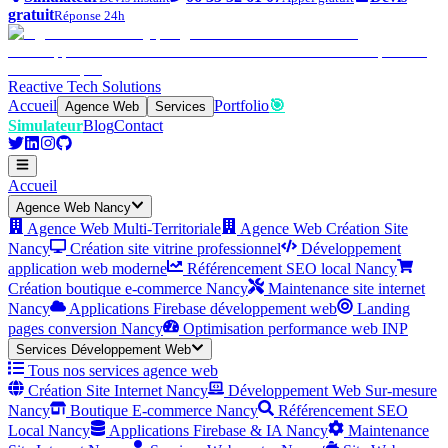
gratuit
Réponse 24h
Reactive Tech Solutions
Accueil
Portfolio
🎯
Agence Web
Services
Simulateur
Blog
Contact
Accueil
Agence Web Nancy
Agence Web Multi-Territoriale
Agence Web Création Site
Nancy
Création site vitrine professionnel
Développement
application web moderne
Référencement SEO local Nancy
Création boutique e-commerce Nancy
Maintenance site internet
Nancy
Applications Firebase développement web
Landing
pages conversion Nancy
Optimisation performance web INP
Services Développement Web
Tous nos services agence web
Création Site Internet Nancy
Développement Web Sur-mesure
Nancy
Boutique E-commerce Nancy
Référencement SEO
Local Nancy
Applications Firebase & IA Nancy
Maintenance