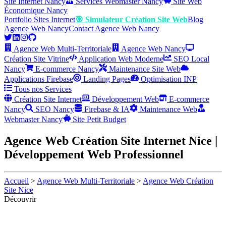
Site Internet Nancy
Services Webmaster Nancy
Site Web
Économique Nancy
Portfolio Sites Internet
🎯 Simulateur Création Site Web
Blog
Agence Web Nancy
Contact Agence Web Nancy
Agence Web Multi-Territoriale
Agence Web Nancy
Création Site Vitrine
Application Web Moderne
SEO Local
Nancy
E-commerce Nancy
Maintenance Site Web
Applications Firebase
Landing Pages
Optimisation INP
Tous nos Services
Création Site Internet
Développement Web
E-commerce
Nancy
SEO Nancy
Firebase & IA
Maintenance Web
Webmaster Nancy
Site Petit Budget
Agence Web Création Site Internet Nice |
Développement Web Professionnel
Accueil
>
Agence Web Multi-Territoriale
>
Agence Web Création
Site Nice
Découvrir