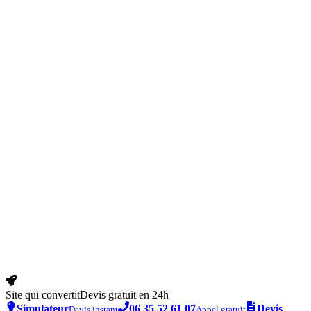
Site qui convertit
Devis gratuit en 24h
Simulateur
06 35 52 61 07
Devis
Devis instant
Appel gratuit