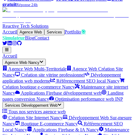
gratuit
Réponse 24h
Reactive Tech Solutions
Accueil
Portfolio
🎯
Agence Web
Services
Simulateur
Blog
Contact
Accueil
Agence Web Nancy
Agence Web Multi-Territoriale
Agence Web Création Site
Nancy
Création site vitrine professionnel
Développement
application web moderne
Référencement SEO local Nancy
Création boutique e-commerce Nancy
Maintenance site internet
Nancy
Applications Firebase développement web
Landing
pages conversion Nancy
Optimisation performance web INP
Services Développement Web
Tous nos services agence web
Création Site Internet Nancy
Développement Web Sur-mesure
Nancy
Boutique E-commerce Nancy
Référencement SEO
Local Nancy
Applications Firebase & IA Nancy
Maintenance