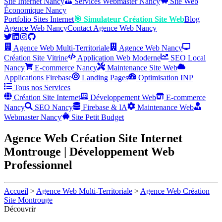
Site Internet Nancy
Services Webmaster Nancy
Site Web
Économique Nancy
Portfolio Sites Internet
🎯 Simulateur Création Site Web
Blog
Agence Web Nancy
Contact Agence Web Nancy
Agence Web Multi-Territoriale
Agence Web Nancy
Création Site Vitrine
Application Web Moderne
SEO Local
Nancy
E-commerce Nancy
Maintenance Site Web
Applications Firebase
Landing Pages
Optimisation INP
Tous nos Services
Création Site Internet
Développement Web
E-commerce
Nancy
SEO Nancy
Firebase & IA
Maintenance Web
Webmaster Nancy
Site Petit Budget
Agence Web Création Site Internet
Montrouge | Développement Web
Professionnel
Accueil
>
Agence Web Multi-Territoriale
>
Agence Web Création
Site Montrouge
Découvrir