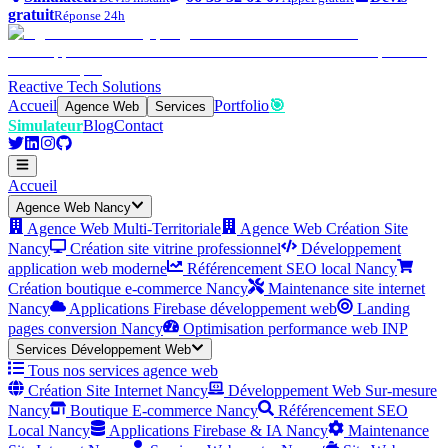
gratuit
Réponse 24h
Reactive Tech Solutions
Accueil
Portfolio
🎯
Agence Web
Services
Simulateur
Blog
Contact
Accueil
Agence Web Nancy
Agence Web Multi-Territoriale
Agence Web Création Site
Nancy
Création site vitrine professionnel
Développement
application web moderne
Référencement SEO local Nancy
Création boutique e-commerce Nancy
Maintenance site internet
Nancy
Applications Firebase développement web
Landing
pages conversion Nancy
Optimisation performance web INP
Services Développement Web
Tous nos services agence web
Création Site Internet Nancy
Développement Web Sur-mesure
Nancy
Boutique E-commerce Nancy
Référencement SEO
Local Nancy
Applications Firebase & IA Nancy
Maintenance