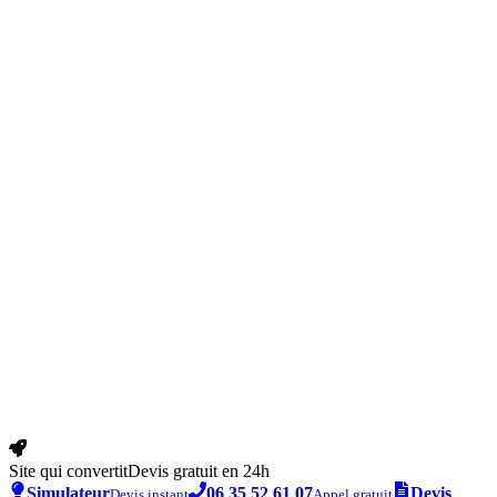
Site qui convertit
Devis gratuit en 24h
Simulateur
06 35 52 61 07
Devis
Devis instant
Appel gratuit