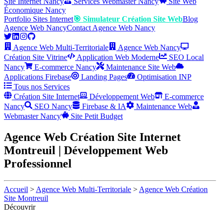
Site Internet Nancy
Services Webmaster Nancy
Site Web
Économique Nancy
Portfolio Sites Internet
🎯 Simulateur Création Site Web
Blog
Agence Web Nancy
Contact Agence Web Nancy
Agence Web Multi-Territoriale
Agence Web Nancy
Création Site Vitrine
Application Web Moderne
SEO Local
Nancy
E-commerce Nancy
Maintenance Site Web
Applications Firebase
Landing Pages
Optimisation INP
Tous nos Services
Création Site Internet
Développement Web
E-commerce
Nancy
SEO Nancy
Firebase & IA
Maintenance Web
Webmaster Nancy
Site Petit Budget
Agence Web Création Site Internet
Montreuil | Développement Web
Professionnel
Accueil
>
Agence Web Multi-Territoriale
>
Agence Web Création
Site Montreuil
Découvrir