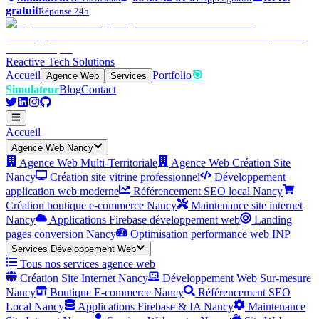
gratuit
Réponse 24h
Reactive Tech Solutions
Accueil
Portfolio
🎯
Agence Web
Services
Simulateur
Blog
Contact
Accueil
Agence Web Nancy
Agence Web Multi-Territoriale
Agence Web Création Site
Nancy
Création site vitrine professionnel
Développement
application web moderne
Référencement SEO local Nancy
Création boutique e-commerce Nancy
Maintenance site internet
Nancy
Applications Firebase développement web
Landing
pages conversion Nancy
Optimisation performance web INP
Services Développement Web
Tous nos services agence web
Création Site Internet Nancy
Développement Web Sur-mesure
Nancy
Boutique E-commerce Nancy
Référencement SEO
Local Nancy
Applications Firebase & IA Nancy
Maintenance