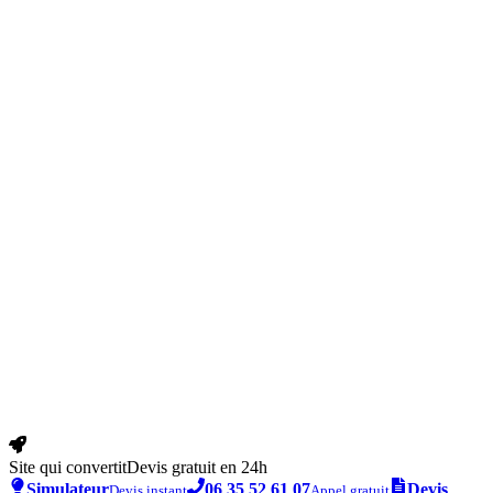
Site qui convertit
Devis gratuit en 24h
Simulateur
06 35 52 61 07
Devis
Devis instant
Appel gratuit