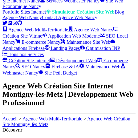
Site Internet Nancy
Services Webmaster Nancy
Site Web
Économique Nancy
Portfolio Sites Internet
🎯 Simulateur Création Site Web
Blog
Agence Web Nancy
Contact Agence Web Nancy
Agence Web Multi-Territoriale
Agence Web Nancy
Création Site Vitrine
Application Web Moderne
SEO Local
Nancy
E-commerce Nancy
Maintenance Site Web
Applications Firebase
Landing Pages
Optimisation INP
Tous nos Services
Création Site Internet
Développement Web
E-commerce
Nancy
SEO Nancy
Firebase & IA
Maintenance Web
Webmaster Nancy
Site Petit Budget
Agence Web Création Site Internet
Montigny-lès-Metz | Développement Web
Professionnel
Accueil
>
Agence Web Multi-Territoriale
>
Agence Web Création
Site Montigny-lès-Metz
Découvrir