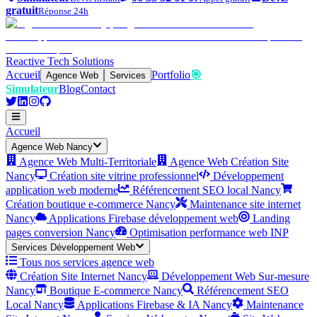
gratuit
Réponse 24h
Reactive Tech Solutions
Accueil
Portfolio
🎯
Agence Web
Services
Simulateur
Blog
Contact
Accueil
Agence Web Nancy
Agence Web Multi-Territoriale
Agence Web Création Site
Nancy
Création site vitrine professionnel
Développement
application web moderne
Référencement SEO local Nancy
Création boutique e-commerce Nancy
Maintenance site internet
Nancy
Applications Firebase développement web
Landing
pages conversion Nancy
Optimisation performance web INP
Services Développement Web
Tous nos services agence web
Création Site Internet Nancy
Développement Web Sur-mesure
Nancy
Boutique E-commerce Nancy
Référencement SEO
Local Nancy
Applications Firebase & IA Nancy
Maintenance