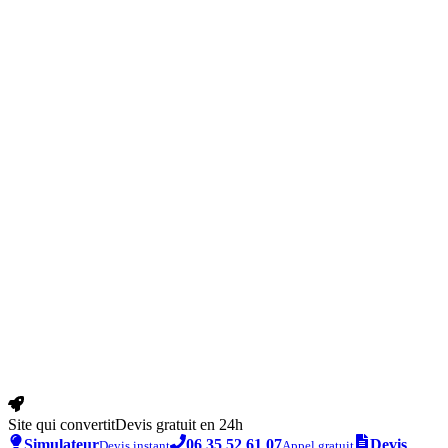
Site qui convertit
Devis gratuit en 24h
Simulateur
06 35 52 61 07
Devis
Devis instant
Appel gratuit