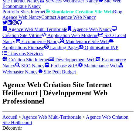
Site Internet Nancy
Services Webmaster Nancy
Site Web
Économique Nancy
Portfolio Sites Internet
🎯 Simulateur Création Site Web
Blog
Agence Web Nancy
Contact Agence Web Nancy
Agence Web Multi-Territoriale
Agence Web Nancy
Création Site Vitrine
Application Web Moderne
SEO Local
Nancy
E-commerce Nancy
Maintenance Site Web
Applications Firebase
Landing Pages
Optimisation INP
Tous nos Services
Création Site Internet
Développement Web
E-commerce
Nancy
SEO Nancy
Firebase & IA
Maintenance Web
Webmaster Nancy
Site Petit Budget
Agence Web Création Site Internet
Heillecourt | Développement Web
Professionnel
Accueil
>
Agence Web Multi-Territoriale
>
Agence Web Création
Site Heillecourt
Découvrir