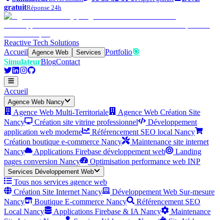
gratuit
Réponse 24h
Reactive Tech Solutions
Accueil
Portfolio
🎯
Agence Web
Services
Simulateur
Blog
Contact
Accueil
Agence Web Nancy
Agence Web Multi-Territoriale
Agence Web Création Site
Nancy
Création site vitrine professionnel
Développement
application web moderne
Référencement SEO local Nancy
Création boutique e-commerce Nancy
Maintenance site internet
Nancy
Applications Firebase développement web
Landing
pages conversion Nancy
Optimisation performance web INP
Services Développement Web
Tous nos services agence web
Création Site Internet Nancy
Développement Web Sur-mesure
Nancy
Boutique E-commerce Nancy
Référencement SEO
Local Nancy
Applications Firebase & IA Nancy
Maintenance