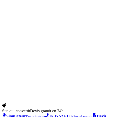
Site qui convertit
Devis gratuit en 24h
Simulateur
06 35 52 61 07
Devis
Devis instant
Appel gratuit