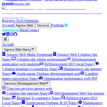
gratuit
Réponse 24h
Reactive Tech Solutions
Accueil
Portfolio
🎯
Agence Web
Services
Simulateur
Blog
Contact
Accueil
Agence Web Nancy
Agence Web Multi-Territoriale
Agence Web Création Site
Nancy
Création site vitrine professionnel
Développement
application web moderne
Référencement SEO local Nancy
Création boutique e-commerce Nancy
Maintenance site internet
Nancy
Applications Firebase développement web
Landing
pages conversion Nancy
Optimisation performance web INP
Services Développement Web
Tous nos services agence web
Création Site Internet Nancy
Développement Web Sur-mesure
Nancy
Boutique E-commerce Nancy
Référencement SEO
Local Nancy
Applications Firebase & IA Nancy
Maintenance