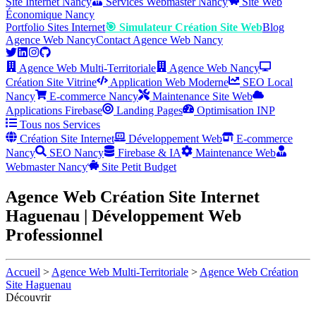
Site Internet Nancy
Services Webmaster Nancy
Site Web
Économique Nancy
Portfolio Sites Internet
🎯 Simulateur Création Site Web
Blog
Agence Web Nancy
Contact Agence Web Nancy
Agence Web Multi-Territoriale
Agence Web Nancy
Création Site Vitrine
Application Web Moderne
SEO Local
Nancy
E-commerce Nancy
Maintenance Site Web
Applications Firebase
Landing Pages
Optimisation INP
Tous nos Services
Création Site Internet
Développement Web
E-commerce
Nancy
SEO Nancy
Firebase & IA
Maintenance Web
Webmaster Nancy
Site Petit Budget
Agence Web Création Site Internet
Haguenau | Développement Web
Professionnel
Accueil
>
Agence Web Multi-Territoriale
>
Agence Web Création
Site Haguenau
Découvrir