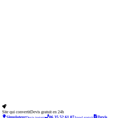
Site qui convertit
Devis gratuit en 24h
Simulateur
06 35 52 61 07
Devis
Devis instant
Appel gratuit