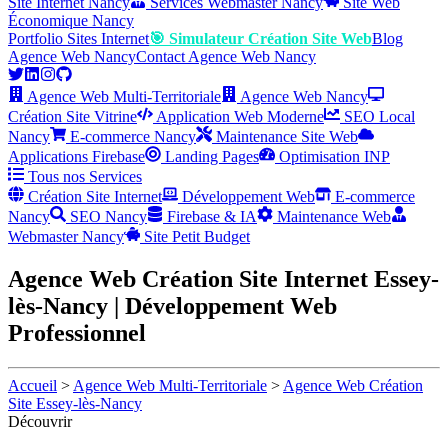
Site Internet Nancy
Services Webmaster Nancy
Site Web
Économique Nancy
Portfolio Sites Internet
🎯 Simulateur Création Site Web
Blog
Agence Web Nancy
Contact Agence Web Nancy
Agence Web Multi-Territoriale
Agence Web Nancy
Création Site Vitrine
Application Web Moderne
SEO Local
Nancy
E-commerce Nancy
Maintenance Site Web
Applications Firebase
Landing Pages
Optimisation INP
Tous nos Services
Création Site Internet
Développement Web
E-commerce
Nancy
SEO Nancy
Firebase & IA
Maintenance Web
Webmaster Nancy
Site Petit Budget
Agence Web Création Site Internet Essey-
lès-Nancy | Développement Web
Professionnel
Accueil
>
Agence Web Multi-Territoriale
>
Agence Web Création
Site Essey-lès-Nancy
Découvrir