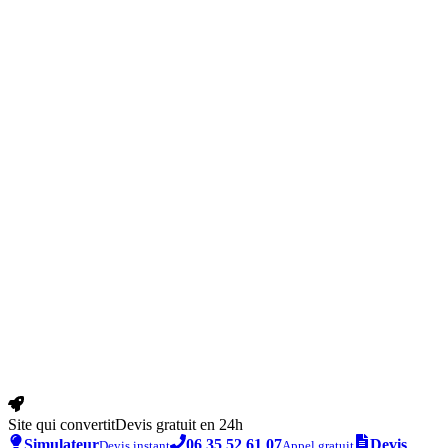
Site qui convertit
Devis gratuit en 24h
Simulateur
06 35 52 61 07
Devis
Devis instant
Appel gratuit