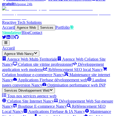
gratuit
Réponse 24h
Reactive Tech Solutions
Accueil
Portfolio
🎯
Agence Web
Services
Simulateur
Blog
Contact
Accueil
Agence Web Nancy
Agence Web Multi-Territoriale
Agence Web Création Site
Nancy
Création site vitrine professionnel
Développement
application web moderne
Référencement SEO local Nancy
Création boutique e-commerce Nancy
Maintenance site internet
Nancy
Applications Firebase développement web
Landing
pages conversion Nancy
Optimisation performance web INP
Services Développement Web
Tous nos services agence web
Création Site Internet Nancy
Développement Web Sur-mesure
Nancy
Boutique E-commerce Nancy
Référencement SEO
Local Nancy
Applications Firebase & IA Nancy
Maintenance